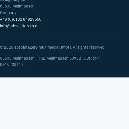
63533 Mainhausen
Germany
+49 (0)6182 84929660
info@absolutezero.de
© 2026 absoluteZero multimedia GmbH. All rights reserved.
63533 Mainhausen · HRB Mainhausen 50962 · USt-IdNr
DE192331175